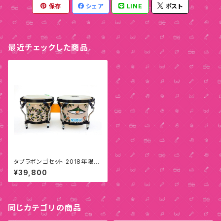
保存
シェア
LINE
ポスト
最近チェックした商品
タブラボンゴセット 2018年限定
モデル E
¥39,800
同じカテゴリの商品