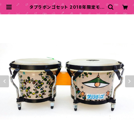
タブラボンゴセット 2018年限定モデ
ル E | ASA-CHANG印の『タブラボ
ンゴ製作所』