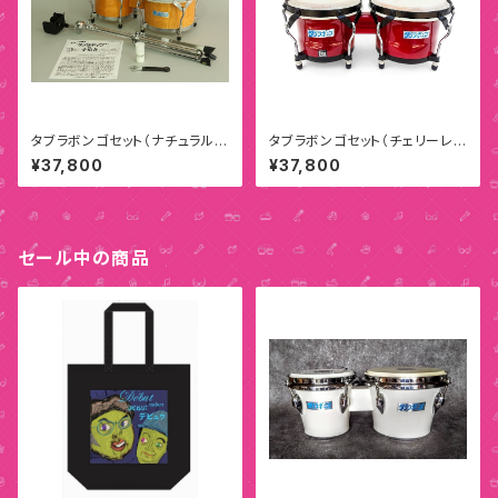
タブラボンゴセット（ナチュラルウ
タブラボンゴセット（チェリーレッ
ッド/チェリーレッド）
ド）
¥37,800
¥37,800
セール中の商品